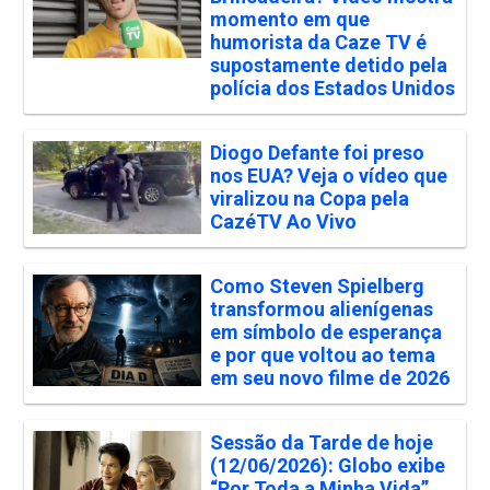
momento em que
humorista da Caze TV é
supostamente detido pela
polícia dos Estados Unidos
Diogo Defante foi preso
nos EUA? Veja o vídeo que
viralizou na Copa pela
CazéTV Ao Vivo
Como Steven Spielberg
transformou alienígenas
em símbolo de esperança
e por que voltou ao tema
em seu novo filme de 2026
Sessão da Tarde de hoje
(12/06/2026): Globo exibe
“Por Toda a Minha Vida”