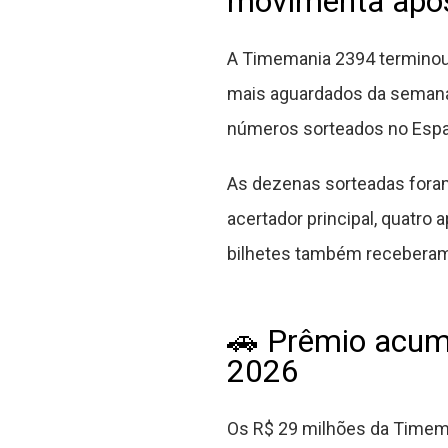
movimenta apos
A Timemania 2394 terminou 
mais aguardados da semana
números sorteados no Espaç
As dezenas sorteadas foram 
acertador principal, quatro
bilhetes também receberam
🚗 Prêmio acumu
2026
Os R$ 29 milhões da Timema