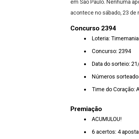
em São Paulo. Nenhuma apos
acontece no sábado, 23 de 
Concurso 2394
Loteria: Timemania
Concurso: 2394
Data do sorteio: 2
Números sorteado
Time do Coração:
A
Premiação
ACUMULOU!
6 acertos: 4 apost