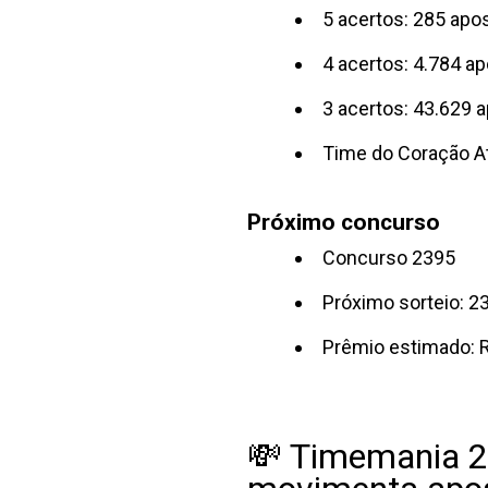
5 acertos: 285 apo
4 acertos: 4.784 a
3 acertos: 43.629 
Time do Coração At
Próximo concurso
Concurso 2395
Próximo sorteio: 2
Prêmio estimado: 
💸 Timemania 2