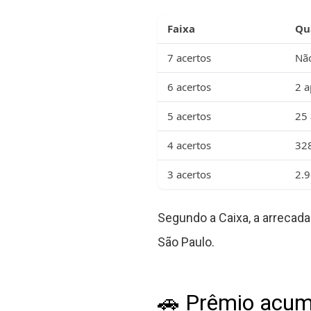
Faixa
Qu
7 acertos
Nã
6 acertos
2 a
5 acertos
25 
4 acertos
328
3 acertos
2.9
Segundo a Caixa, a arrecada
São Paulo.
🚗 Prêmio acum