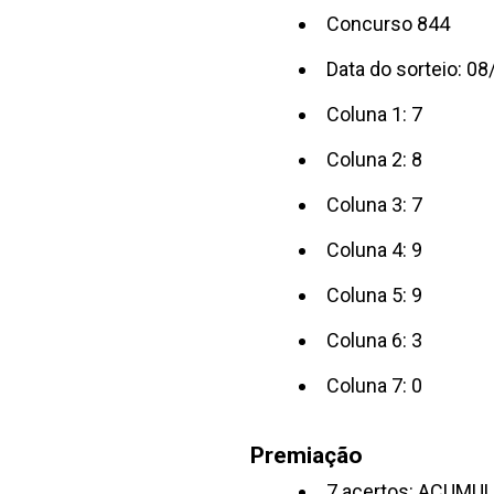
Concurso 844
Data do sorteio: 0
Coluna 1: 7
Coluna 2: 8
Coluna 3: 7
Coluna 4: 9
Coluna 5: 9
Coluna 6: 3
Coluna 7: 0
Premiação
7 acertos: ACUMU