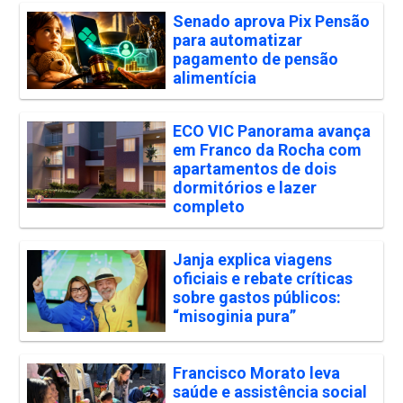
Senado aprova Pix Pensão
para automatizar
pagamento de pensão
alimentícia
ECO VIC Panorama avança
em Franco da Rocha com
apartamentos de dois
dormitórios e lazer
completo
Janja explica viagens
oficiais e rebate críticas
sobre gastos públicos:
“misoginia pura”
Francisco Morato leva
saúde e assistência social