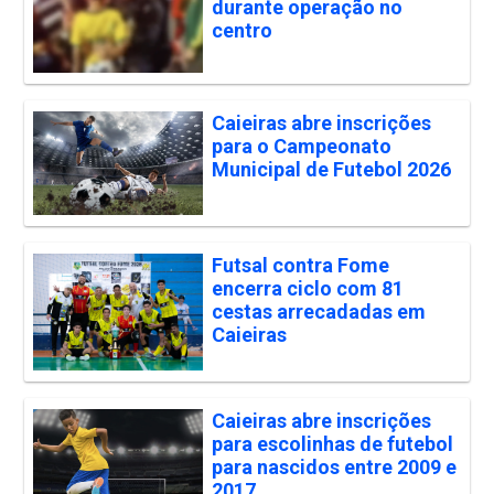
durante operação no
centro
Caieiras abre inscrições
para o Campeonato
Municipal de Futebol 2026
Futsal contra Fome
encerra ciclo com 81
cestas arrecadadas em
Caieiras
Caieiras abre inscrições
para escolinhas de futebol
para nascidos entre 2009 e
2017