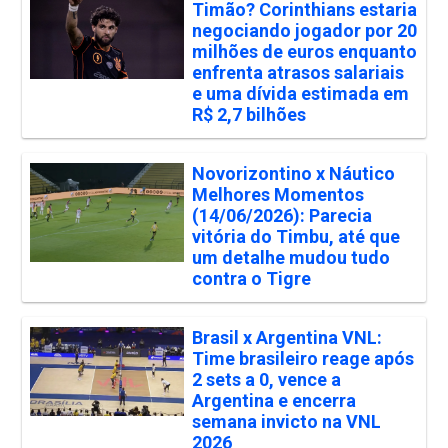
Timão? Corinthians estaria
negociando jogador por 20
milhões de euros enquanto
enfrenta atrasos salariais
e uma dívida estimada em
R$ 2,7 bilhões
Novorizontino x Náutico
Melhores Momentos
(14/06/2026): Parecia
vitória do Timbu, até que
um detalhe mudou tudo
contra o Tigre
Brasil x Argentina VNL:
Time brasileiro reage após
2 sets a 0, vence a
Argentina e encerra
semana invicto na VNL
2026