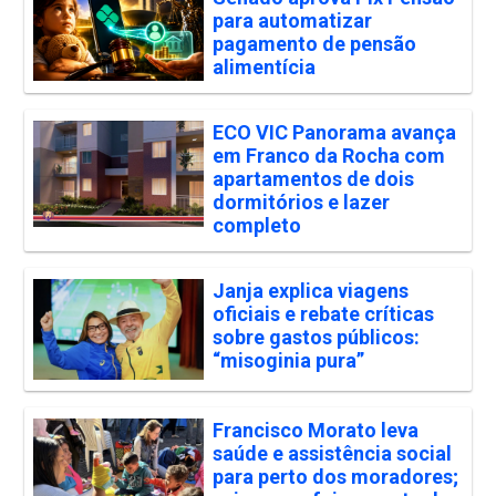
para automatizar
pagamento de pensão
alimentícia
ECO VIC Panorama avança
em Franco da Rocha com
apartamentos de dois
dormitórios e lazer
completo
Janja explica viagens
oficiais e rebate críticas
sobre gastos públicos:
“misoginia pura”
Francisco Morato leva
saúde e assistência social
para perto dos moradores;