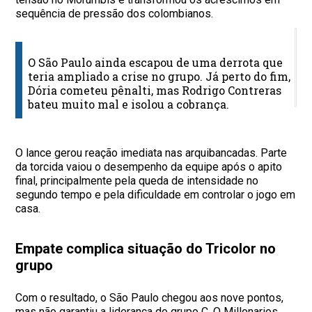
sequência de pressão dos colombianos.
S
P
O São Paulo ainda escapou de uma derrota que
teria ampliado a crise no grupo. Já perto do fim,
9
Dória cometeu pênalti, mas Rodrigo Contreras
p
bateu muito mal e isolou a cobrança.
O lance gerou reação imediata nas arquibancadas. Parte
da torcida vaiou o desempenho da equipe após o apito
final, principalmente pela queda de intensidade no
segundo tempo e pela dificuldade em controlar o jogo em
casa.
Empate complica situação do Tricolor no
grupo
Com o resultado, o São Paulo chegou aos nove pontos,
mas não garantiu a liderança do grupo C. O Millonarios