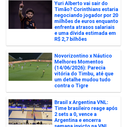
Yuri Alberto vai sair do
Timão? Corinthians estaria
negociando jogador por 20
milhões de euros enquanto
enfrenta atrasos salariais
e uma dívida estimada em
R$ 2,7 bilhões
Novorizontino x Náutico
Melhores Momentos
(14/06/2026): Parecia
vitória do Timbu, até que
um detalhe mudou tudo
contra o Tigre
Brasil x Argentina VNL:
Time brasileiro reage após
2 sets a 0, vence a
Argentina e encerra
semana invicto na VNL