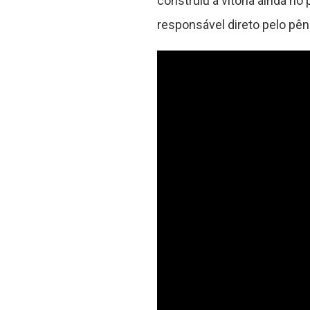
construiu a vitória ainda n
responsável direto pelo pên