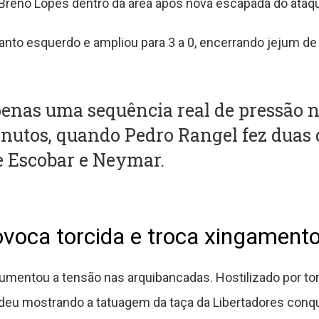
Breno Lopes dentro da área após nova escapada do ataque
anto esquerdo e ampliou para 3 a 0, encerrando jejum de
penas uma sequência real de pressão 
inutos, quando Pedro Rangel fez duas 
 Escobar e Neymar.
ovoca torcida e troca xingamen
umentou a tensão nas arquibancadas. Hostilizado por to
ondeu mostrando a tatuagem da taça da Libertadores conq