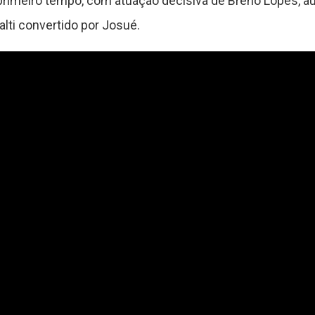
o primeiro tempo, com atuação decisiva de Breno Lopes, au
alti convertido por Josué.