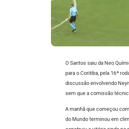
O Santos saiu da Neo Químic
para o Coritiba, pela 16ª r
discussão envolvendo Neyma
sem que a comissão técnica
A manhã que começou como ú
do Mundo terminou em clima