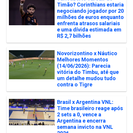
Timão? Corinthians estaria
negociando jogador por 20
milhões de euros enquanto
enfrenta atrasos salariais
e uma dívida estimada em
R$ 2,7 bilhões
Novorizontino x Náutico
Melhores Momentos
(14/06/2026): Parecia
vitória do Timbu, até que
um detalhe mudou tudo
contra o Tigre
Brasil x Argentina VNL:
Time brasileiro reage após
2 sets a 0, vence a
Argentina e encerra
semana invicto na VNL