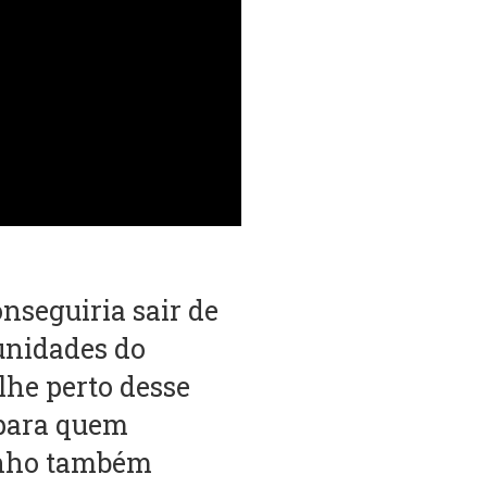
seguiria sair de
unidades do
lhe perto desse
 para quem
anho também