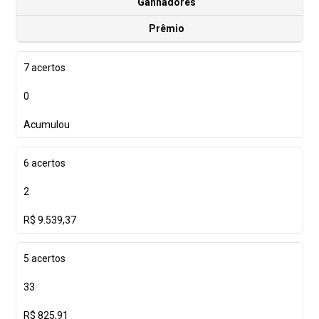
Ganhadores
Prêmio
7 acertos
0
Acumulou
6 acertos
2
R$ 9.539,37
5 acertos
33
R$ 825,91