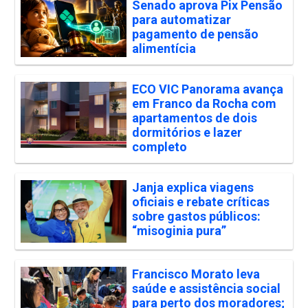
Senado aprova Pix Pensão
para automatizar
pagamento de pensão
alimentícia
ECO VIC Panorama avança
em Franco da Rocha com
apartamentos de dois
dormitórios e lazer
completo
Janja explica viagens
oficiais e rebate críticas
sobre gastos públicos:
“misoginia pura”
Francisco Morato leva
saúde e assistência social
para perto dos moradores;