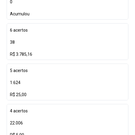
0
Acumulou
6 acertos
38
R$ 3.785,16
5 acertos
1.624
R$ 25,00
4 acertos
22.006
R$ 5,00