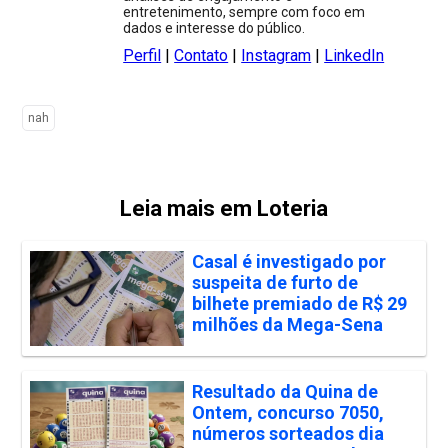
entretenimento, sempre com foco em
dados e interesse do público.
Perfil
|
Contato
|
Instagram
|
LinkedIn
nah
Leia mais em Loteria
Casal é investigado por
suspeita de furto de
bilhete premiado de R$ 29
milhões da Mega-Sena
Resultado da Quina de
Ontem, concurso 7050,
números sorteados dia