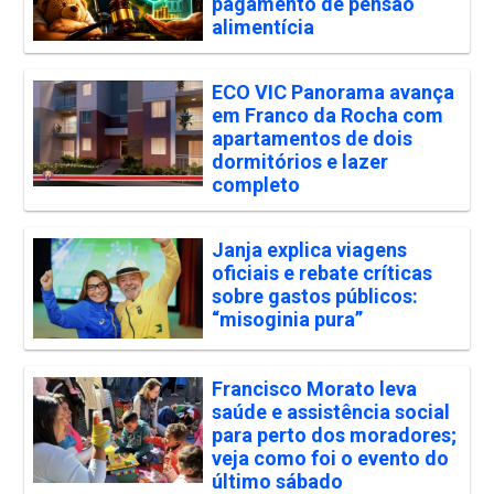
pagamento de pensão
alimentícia
ECO VIC Panorama avança
em Franco da Rocha com
apartamentos de dois
dormitórios e lazer
completo
Janja explica viagens
oficiais e rebate críticas
sobre gastos públicos:
“misoginia pura”
Francisco Morato leva
saúde e assistência social
para perto dos moradores;
veja como foi o evento do
último sábado