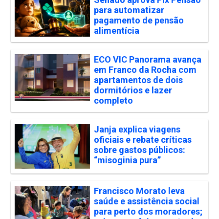
para automatizar
pagamento de pensão
alimentícia
ECO VIC Panorama avança
em Franco da Rocha com
apartamentos de dois
dormitórios e lazer
completo
Janja explica viagens
oficiais e rebate críticas
sobre gastos públicos:
“misoginia pura”
Francisco Morato leva
saúde e assistência social
para perto dos moradores;