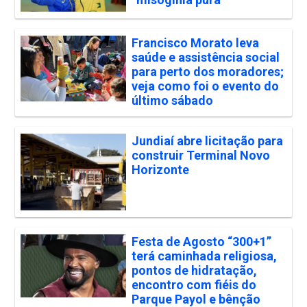
Francisco Morato leva
saúde e assistência social
para perto dos moradores;
veja como foi o evento do
último sábado
Jundiaí abre licitação para
construir Terminal Novo
Horizonte
Festa de Agosto “300+1”
terá caminhada religiosa,
pontos de hidratação,
encontro com fiéis do
Parque Payol e bênção