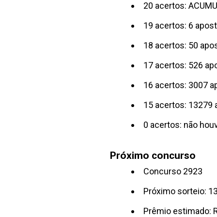
20 acertos: ACUM
19 acertos: 6 apos
18 acertos: 50 apo
17 acertos: 526 ap
16 acertos: 3007 a
15 acertos: 13279 
0 acertos: não hou
Próximo concurso
Concurso 2923
Próximo sorteio: 1
Prêmio estimado: R