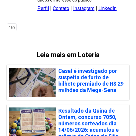
dados e interesse do público.
Perfil
|
Contato
|
Instagram
|
LinkedIn
nah
Leia mais em Loteria
Casal é investigado por
suspeita de furto de
bilhete premiado de R$ 29
milhões da Mega-Sena
Resultado da Quina de
Ontem, concurso 7050,
números sorteados dia
14/06/2026: acumulou e