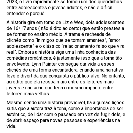
2023, o livro rapidamente se tornou um dos queridinhos
entre adolescentes e jovens adultos, e não é difícil
entender o porquê.
A história gira em torno de Liz e Wes, dois adolescentes
de 16/17 anos ( não é dito ao certo) que estão prestes a
se formar no ensino médio. A trama é recheada de
clichês como “inimigos que se tornam amantes”, “amor
adolescente” e o clássico “relacionamento falso que vira
real”. Embora a história siga uma linha conhecida das
comédias românticas, é justamente isso que a torna tão
envolvente. Lynn Painter consegue dar vida a esses
clichês de uma forma encantadora, criando uma narrativa
leve e divertida que conquista o público-alvo. No entanto,
acredito que ela ressoa mais entre os leitores mais
jovens e não acho que teria o mesmo impacto entre
leitores mais velhos.
Mesmo sendo uma história previsível, há algumas lições
sutis que a autora traz à tona, como a importância de ser
autêntico, de lidar com o passado em vez de fugir dele, e
de abrir espaço para novas pessoas e experiências na
vida.