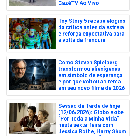
CazéTV Ao Vivo
Toy Story 5 recebe elogios
da crítica antes da estreia
e reforça expectativa para
a volta da franquia
Como Steven Spielberg
transformou alienígenas
em símbolo de esperança
e por que voltou ao tema
em seu novo filme de 2026
Sessão da Tarde de hoje
(12/06/2026): Globo exibe
“Por Toda a Minha Vida”
nesta sexta-feira com
Jessica Rothe, Harry Shum