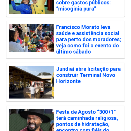
sobre gastos públicos:
“misoginia pura”
Francisco Morato leva
saúde e assistência social
para perto dos moradores;
veja como foi o evento do
último sábado
Jundiaí abre licitação para
construir Terminal Novo
Horizonte
Festa de Agosto “300+1”
terá caminhada religiosa,
pontos de hidratação,
encontro com fiéis do