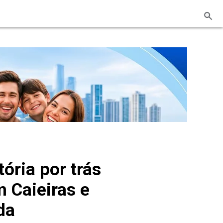
ória por trás
m Caieiras e
da