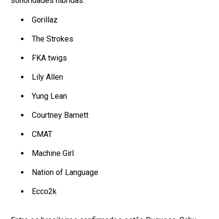
sonoridades híbridas.
Gorillaz
The Strokes
FKA twigs
Lily Allen
Yung Lean
Courtney Barnett
CMAT
Machine Girl
Nation of Language
Ecco2k