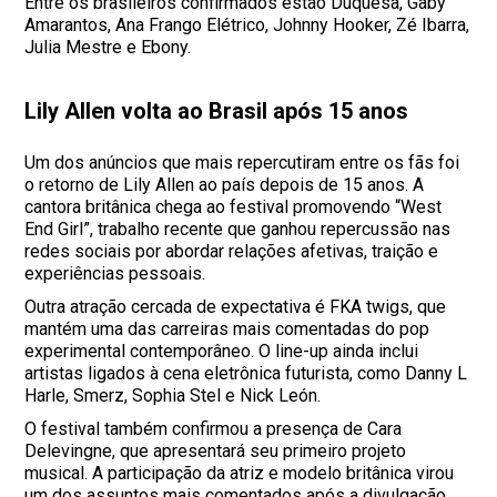
Entre os brasileiros confirmados estão Duquesa, Gaby
Amarantos, Ana Frango Elétrico, Johnny Hooker, Zé Ibarra,
Julia Mestre e Ebony.
Lily Allen volta ao Brasil após 15 anos
Um dos anúncios que mais repercutiram entre os fãs foi
o retorno de Lily Allen ao país depois de 15 anos. A
cantora britânica chega ao festival promovendo “West
End Girl”, trabalho recente que ganhou repercussão nas
redes sociais por abordar relações afetivas, traição e
experiências pessoais.
Outra atração cercada de expectativa é FKA twigs, que
mantém uma das carreiras mais comentadas do pop
experimental contemporâneo. O line-up ainda inclui
artistas ligados à cena eletrônica futurista, como Danny L
Harle, Smerz, Sophia Stel e Nick León.
O festival também confirmou a presença de Cara
Delevingne, que apresentará seu primeiro projeto
musical. A participação da atriz e modelo britânica virou
um dos assuntos mais comentados após a divulgação