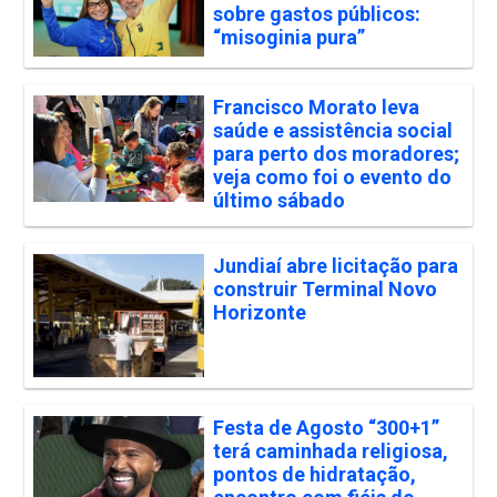
sobre gastos públicos:
“misoginia pura”
Francisco Morato leva
saúde e assistência social
para perto dos moradores;
veja como foi o evento do
último sábado
Jundiaí abre licitação para
construir Terminal Novo
Horizonte
Festa de Agosto “300+1”
terá caminhada religiosa,
pontos de hidratação,