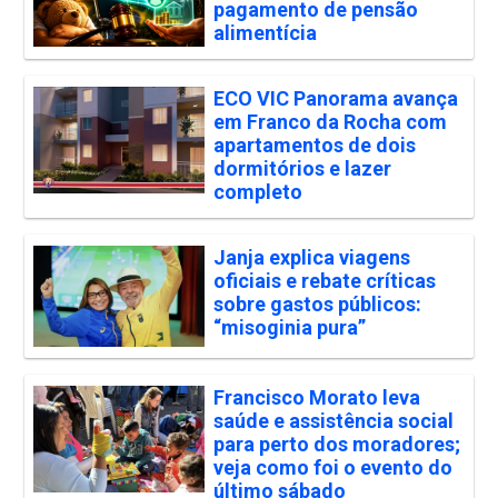
pagamento de pensão
alimentícia
ECO VIC Panorama avança
em Franco da Rocha com
apartamentos de dois
dormitórios e lazer
completo
Janja explica viagens
oficiais e rebate críticas
sobre gastos públicos:
“misoginia pura”
Francisco Morato leva
saúde e assistência social
para perto dos moradores;
veja como foi o evento do
último sábado