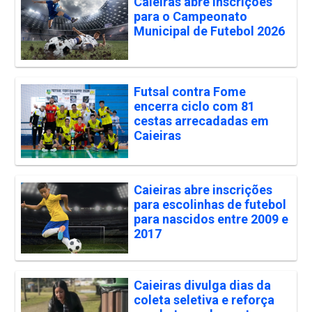
Caieiras abre inscrições
para o Campeonato
Municipal de Futebol 2026
Futsal contra Fome
encerra ciclo com 81
cestas arrecadadas em
Caieiras
Caieiras abre inscrições
para escolinhas de futebol
para nascidos entre 2009 e
2017
Caieiras divulga dias da
coleta seletiva e reforça