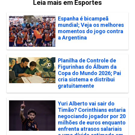
Leia mais em Esportes
Espanha é bicampeã
mundial; Veja os melhores
momentos do jogo contra
a Argentina
Planilha de Controle de
Figurinhas do Álbum da
Copa do Mundo 2026; Pai
cria sistema e distribui
gratuitamente
Yuri Alberto vai sair do
Timão? Corinthians estaria
negociando jogador por 20
milhões de euros enquanto
enfrenta atrasos salariais