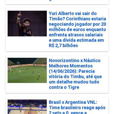
Yuri Alberto vai sair do
Timão? Corinthians estaria
negociando jogador por 20
milhões de euros enquanto
enfrenta atrasos salariais
e uma dívida estimada em
R$ 2,7 bilhões
Novorizontino x Náutico
Melhores Momentos
(14/06/2026): Parecia
vitória do Timbu, até que
um detalhe mudou tudo
contra o Tigre
Brasil x Argentina VNL:
Time brasileiro reage após
2 sets a 0, vence a