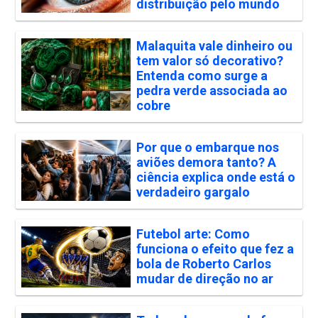
distribuição pelo mundo
Malaquita vale dinheiro ou
tem valor só decorativo?
Entenda como surge a
pedra verde associada ao
cobre
Por que o embarque nos
aviões demora tanto? A
ciência explica onde está o
verdadeiro gargalo
Futebol arte: Como
funciona o efeito que fez a
bola de Roberto Carlos
mudar de direção no ar