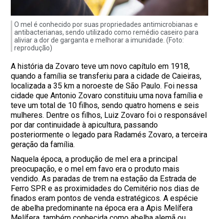
O mel é conhecido por suas propriedades antimicrobianas e
antibacterianas, sendo utilizado como remédio caseiro para
aliviar a dor de garganta e melhorar a imunidade. (Foto:
reprodução)
A história da Zovaro teve um novo capítulo em 1918,
quando a família se transferiu para a cidade de Caieiras,
localizada a 35 km a noroeste de São Paulo. Foi nessa
cidade que Antonio Zovaro constituiu uma nova família e
teve um total de 10 filhos, sendo quatro homens e seis
mulheres. Dentre os filhos, Luiz Zovaro foi o responsável
por dar continuidade à apicultura, passando
posteriormente o legado para Radamés Zovaro, a terceira
geração da família.
Naquela época, a produção de mel era a principal
preocupação, e o mel em favo era o produto mais
vendido. As paradas de trem na estação da Estrada de
Ferro SPR e as proximidades do Cemitério nos dias de
finados eram pontos de venda estratégicos. A espécie
de abelha predominante na época era a Apis Melífera
Melífera, também conhecida como abelha alemã ou