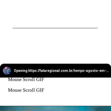
Opening
https://falaregional.com.br/tempo-agosto-em-caieiras-registra-apenas-37-mm-de-chuva-clima-segue-seco-e-instavel.html
Mouse Scroll GIF
Mouse Scroll GIF