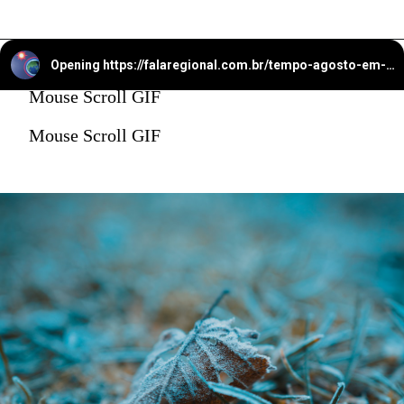
Opening
https://falaregional.com.br/tempo-agosto-em-caieiras-registra-apenas-37-mm-de-chuva-clima-segue-seco-e-instavel.html
Mouse Scroll GIF
Mouse Scroll GIF