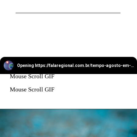
Opening
https://falaregional.com.br/tempo-agosto-em-caieiras-registra-apenas-37-mm-de-chuva-clima-segue-seco-e-instavel.html
Mouse Scroll GIF
Mouse Scroll GIF