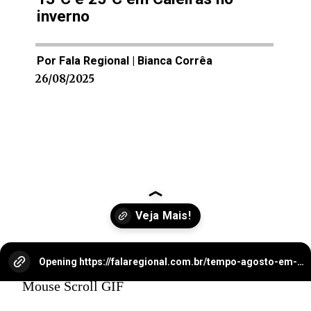
inverno
Por Fala Regional | Bianca Corrêa
26/08/2025
Opening
https://falaregional.com.br/tempo-agosto-em-caieiras-registra-apenas-37-mm-de-chuva-clima-segue-seco-e-instavel.html
Mouse Scroll GIF