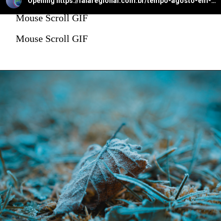
Opening
https://falaregional.com.br/tempo-agosto-em-caieiras-registra-apenas-37-mm-de-chuva-clima-segue-seco-e-instavel.html
Mouse Scroll GIF
Mouse Scroll GIF