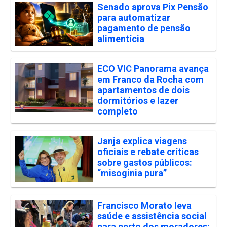
Senado aprova Pix Pensão
para automatizar
pagamento de pensão
alimentícia
ECO VIC Panorama avança
em Franco da Rocha com
apartamentos de dois
dormitórios e lazer
completo
Janja explica viagens
oficiais e rebate críticas
sobre gastos públicos:
“misoginia pura”
Francisco Morato leva
saúde e assistência social
para perto dos moradores;