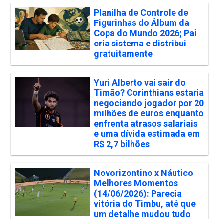
Planilha de Controle de
Figurinhas do Álbum da
Copa do Mundo 2026; Pai
cria sistema e distribui
gratuitamente
Yuri Alberto vai sair do
Timão? Corinthians estaria
negociando jogador por 20
milhões de euros enquanto
enfrenta atrasos salariais
e uma dívida estimada em
R$ 2,7 bilhões
Novorizontino x Náutico
Melhores Momentos
(14/06/2026): Parecia
vitória do Timbu, até que
um detalhe mudou tudo