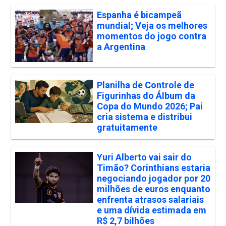
Espanha é bicampeã
mundial; Veja os melhores
momentos do jogo contra
a Argentina
Planilha de Controle de
Figurinhas do Álbum da
Copa do Mundo 2026; Pai
cria sistema e distribui
gratuitamente
Yuri Alberto vai sair do
Timão? Corinthians estaria
negociando jogador por 20
milhões de euros enquanto
enfrenta atrasos salariais
e uma dívida estimada em
R$ 2,7 bilhões