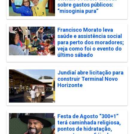
sobre gastos públicos:
“misoginia pura”
Francisco Morato leva
saúde e assistência social
para perto dos moradores;
veja como foi o evento do
último sábado
Jundiaí abre licitação para
construir Terminal Novo
Horizonte
Festa de Agosto “300+1”
terá caminhada religiosa,
pontos de hidratação,