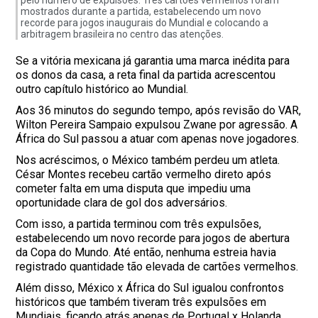
pelo número de expulsões. Três cartões vermelhos foram
mostrados durante a partida, estabelecendo um novo
recorde para jogos inaugurais do Mundial e colocando a
arbitragem brasileira no centro das atenções.
Se a vitória mexicana já garantia uma marca inédita para
os donos da casa, a reta final da partida acrescentou
outro capítulo histórico ao Mundial.
Aos 36 minutos do segundo tempo, após revisão do VAR,
Wilton Pereira Sampaio expulsou Zwane por agressão. A
África do Sul passou a atuar com apenas nove jogadores.
Nos acréscimos, o México também perdeu um atleta.
César Montes recebeu cartão vermelho direto após
cometer falta em uma disputa que impediu uma
oportunidade clara de gol dos adversários.
Com isso, a partida terminou com três expulsões,
estabelecendo um novo recorde para jogos de abertura
da Copa do Mundo. Até então, nenhuma estreia havia
registrado quantidade tão elevada de cartões vermelhos.
Além disso, México x África do Sul igualou confrontos
históricos que também tiveram três expulsões em
Mundiais, ficando atrás apenas de Portugal x Holanda,