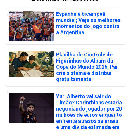
Espanha é bicampeã
mundial; Veja os melhores
momentos do jogo contra
a Argentina
Planilha de Controle de
Figurinhas do Álbum da
Copa do Mundo 2026; Pai
cria sistema e distribui
gratuitamente
Yuri Alberto vai sair do
Timão? Corinthians estaria
negociando jogador por 20
milhões de euros enquanto
enfrenta atrasos salariais
e uma dívida estimada em