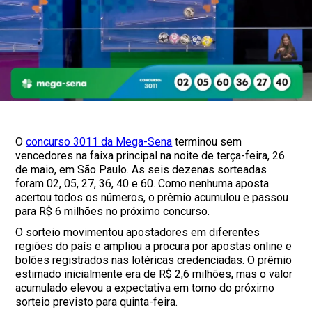
O
concurso 3011 da Mega-Sena
terminou sem
vencedores na faixa principal na noite de terça-feira, 26
de maio, em São Paulo. As seis dezenas sorteadas
foram 02, 05, 27, 36, 40 e 60. Como nenhuma aposta
acertou todos os números, o prêmio acumulou e passou
para R$ 6 milhões no próximo concurso.
O sorteio movimentou apostadores em diferentes
regiões do país e ampliou a procura por apostas online e
bolões registrados nas lotéricas credenciadas. O prêmio
estimado inicialmente era de R$ 2,6 milhões, mas o valor
acumulado elevou a expectativa em torno do próximo
sorteio previsto para quinta-feira.