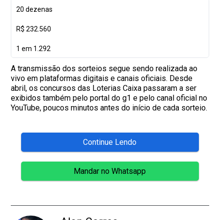
20 dezenas
R$ 232.560
1 em 1.292
A transmissão dos sorteios segue sendo realizada ao
vivo em plataformas digitais e canais oficiais. Desde
abril, os concursos das Loterias Caixa passaram a ser
exibidos também pelo portal do g1 e pelo canal oficial no
YouTube, poucos minutos antes do início de cada sorteio.
Continue Lendo
Mandar no Whatsapp