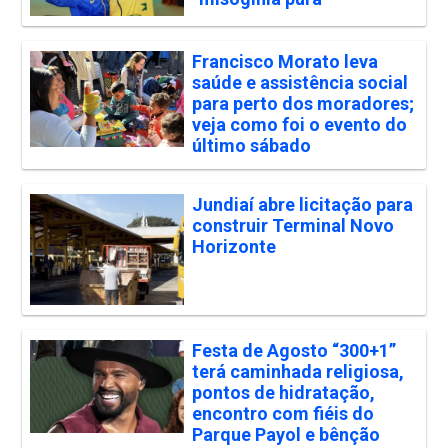
Francisco Morato leva
saúde e assistência social
para perto dos moradores;
veja como foi o evento do
último sábado
Jundiaí abre licitação para
construir Terminal Novo
Horizonte
Festa de Agosto “300+1”
terá caminhada religiosa,
pontos de hidratação,
encontro com fiéis do
Parque Payol e bênção