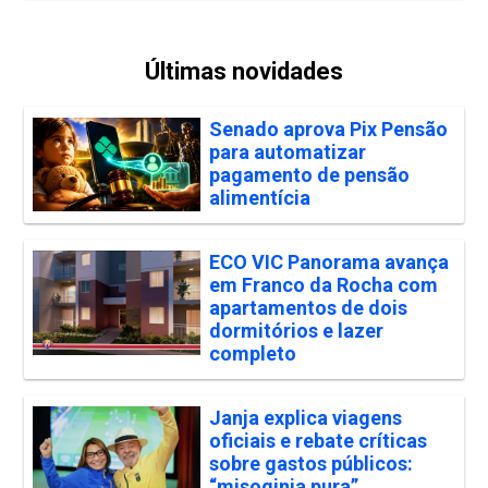
Últimas novidades
Senado aprova Pix Pensão
para automatizar
pagamento de pensão
alimentícia
ECO VIC Panorama avança
em Franco da Rocha com
apartamentos de dois
dormitórios e lazer
completo
Janja explica viagens
oficiais e rebate críticas
sobre gastos públicos:
“misoginia pura”