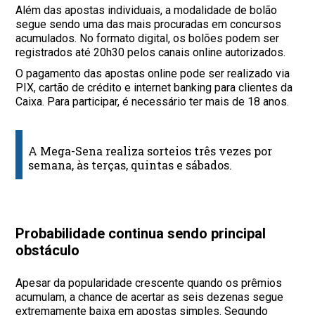
Além das apostas individuais, a modalidade de bolão
segue sendo uma das mais procuradas em concursos
acumulados. No formato digital, os bolões podem ser
registrados até 20h30 pelos canais online autorizados.
O pagamento das apostas online pode ser realizado via
PIX, cartão de crédito e internet banking para clientes da
Caixa. Para participar, é necessário ter mais de 18 anos.
A Mega-Sena realiza sorteios três vezes por
semana, às terças, quintas e sábados.
Probabilidade continua sendo principal
obstáculo
Apesar da popularidade crescente quando os prêmios
acumulam, a chance de acertar as seis dezenas segue
extremamente baixa em apostas simples. Segundo