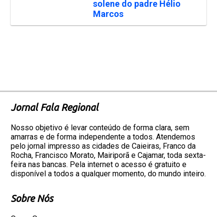
solene do padre Hélio
Marcos
Jornal Fala Regional
Nosso objetivo é levar conteúdo de forma clara, sem
amarras e de forma independente a todos. Atendemos
pelo jornal impresso as cidades de Caieiras, Franco da
Rocha, Francisco Morato, Mairiporã e Cajamar, toda sexta-
feira nas bancas. Pela internet o acesso é gratuito e
disponível a todos a qualquer momento, do mundo inteiro.
Sobre Nós