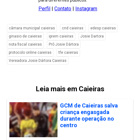
para diferentes públicos.
Perfil
|
Contato
|
Instagram
câmara municipal caieiras
cnd caieiras
edesp caieiras
ginasio de caieiras
iprem caieiras
Josie Dartora
nota fiscal caieiras
Prô Josie Dártora
protocolo online caieiras
tfe caieiras
Vereadora Josie Dártora Caieiras
Leia mais em Caieiras
GCM de Caieiras salva
criança engasgada
durante operação no
centro