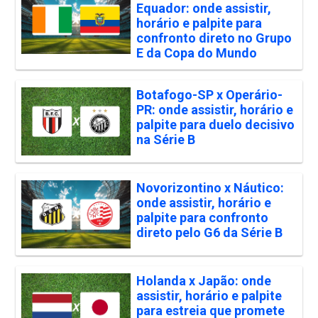
Equador: onde assistir,
horário e palpite para
confronto direto no Grupo
E da Copa do Mundo
Botafogo-SP x Operário-
PR: onde assistir, horário e
palpite para duelo decisivo
na Série B
Novorizontino x Náutico:
onde assistir, horário e
palpite para confronto
direto pelo G6 da Série B
Holanda x Japão: onde
assistir, horário e palpite
para estreia que promete