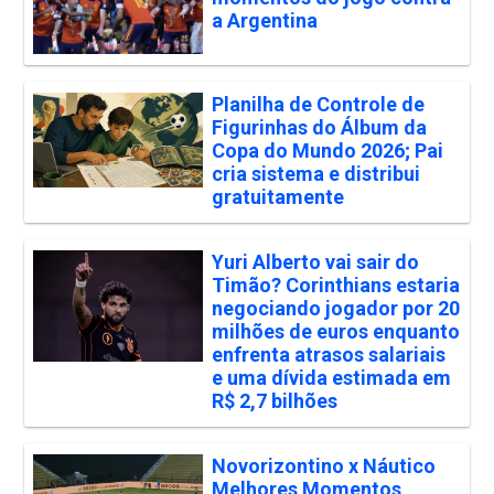
a Argentina
Planilha de Controle de
Figurinhas do Álbum da
Copa do Mundo 2026; Pai
cria sistema e distribui
gratuitamente
Yuri Alberto vai sair do
Timão? Corinthians estaria
negociando jogador por 20
milhões de euros enquanto
enfrenta atrasos salariais
e uma dívida estimada em
R$ 2,7 bilhões
Novorizontino x Náutico
Melhores Momentos