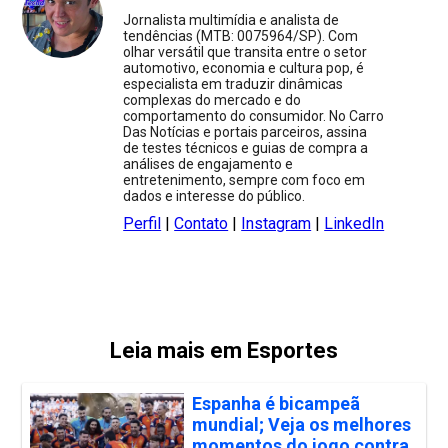
Jornalista multimídia e analista de
tendências (MTB: 0075964/SP). Com
olhar versátil que transita entre o setor
automotivo, economia e cultura pop, é
especialista em traduzir dinâmicas
complexas do mercado e do
comportamento do consumidor. No Carro
Das Notícias e portais parceiros, assina
de testes técnicos e guias de compra a
análises de engajamento e
entretenimento, sempre com foco em
dados e interesse do público.
Perfil
|
Contato
|
Instagram
|
LinkedIn
Leia mais em Esportes
Espanha é bicampeã
mundial; Veja os melhores
momentos do jogo contra