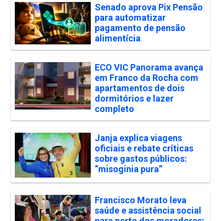
Senado aprova Pix Pensão
para automatizar
pagamento de pensão
alimentícia
ECO VIC Panorama avança
em Franco da Rocha com
apartamentos de dois
dormitórios e lazer
completo
Janja explica viagens
oficiais e rebate críticas
sobre gastos públicos:
“misoginia pura”
Francisco Morato leva
saúde e assistência social
para perto dos moradores;