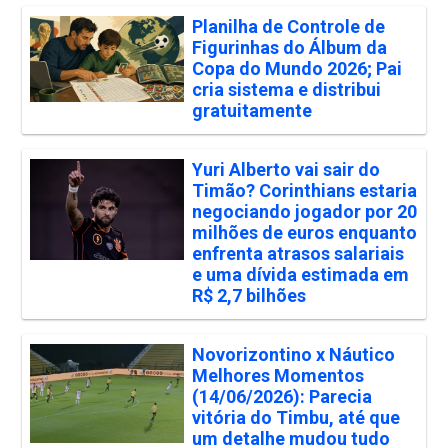
Planilha de Controle de
Figurinhas do Álbum da
Copa do Mundo 2026; Pai
cria sistema e distribui
gratuitamente
Yuri Alberto vai sair do
Timão? Corinthians estaria
negociando jogador por 20
milhões de euros enquanto
enfrenta atrasos salariais
e uma dívida estimada em
R$ 2,7 bilhões
Novorizontino x Náutico
Melhores Momentos
(14/06/2026): Parecia
vitória do Timbu, até que
um detalhe mudou tudo