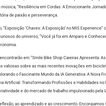
a música, “Resiliência em Cordas: A Emocionante Jornada 
tória de paixão e perseverança.
 “Exposição ‘Chaves: A Exposição’ no MIS Experience” c
s curiosos do universo, “Você já foi em Amparo e Conhec
tronomia.
 encontrarão em “Smile Bike Shop Caieiras Apresenta: As
as valiosas sobre as mais recentes inovações em bicicle
xplorando o Fascinante Mundo da IA Generativa: A Nova Fro
ência Artificial: Transformando Profissões e Habilidades 
riatividade e do mercado de trabalho impulsionado pela I
reflexão, ao aprendizado e ao crescimento. Encorajamos v