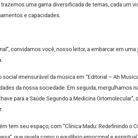
 trazemos uma gama diversificada de temas, cada um vi
onamentos e capacidades.
nal”, convidamos você, nosso leitor, a embarcar em uma
.
cial imensurável da música em “Editorial – Ah Musica
xidades da nossa sociedade. Em seguida, mergulhamos n
 Chave para a Saúde Segundo a Medicina Ortomolecular”,
.
bém tem seu espaço, com “Clínica Madu: Redefinindo o 
nesa”, que revela como o equilíbrio emocional e espirit