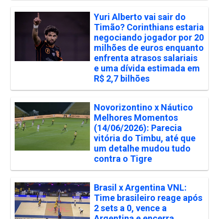
Yuri Alberto vai sair do
Timão? Corinthians estaria
negociando jogador por 20
milhões de euros enquanto
enfrenta atrasos salariais
e uma dívida estimada em
R$ 2,7 bilhões
Novorizontino x Náutico
Melhores Momentos
(14/06/2026): Parecia
vitória do Timbu, até que
um detalhe mudou tudo
contra o Tigre
Brasil x Argentina VNL:
Time brasileiro reage após
2 sets a 0, vence a
Argentina e encerra