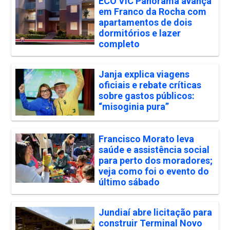
ECO VIC Panorama avança
em Franco da Rocha com
apartamentos de dois
dormitórios e lazer
completo
Janja explica viagens
oficiais e rebate críticas
sobre gastos públicos:
“misoginia pura”
Francisco Morato leva
saúde e assistência social
para perto dos moradores;
veja como foi o evento do
último sábado
Jundiaí abre licitação para
construir Terminal Novo