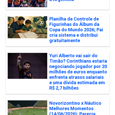
Planilha de Controle de
Figurinhas do Álbum da
Copa do Mundo 2026; Pai
cria sistema e distribui
gratuitamente
Yuri Alberto vai sair do
Timão? Corinthians estaria
negociando jogador por 20
milhões de euros enquanto
enfrenta atrasos salariais
e uma dívida estimada em
R$ 2,7 bilhões
Novorizontino x Náutico
Melhores Momentos
(14/06/2026): Parecia