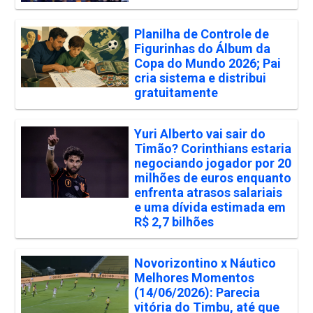
Planilha de Controle de
Figurinhas do Álbum da
Copa do Mundo 2026; Pai
cria sistema e distribui
gratuitamente
Yuri Alberto vai sair do
Timão? Corinthians estaria
negociando jogador por 20
milhões de euros enquanto
enfrenta atrasos salariais
e uma dívida estimada em
R$ 2,7 bilhões
Novorizontino x Náutico
Melhores Momentos
(14/06/2026): Parecia
vitória do Timbu, até que