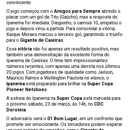
convincente.
O jogo começou com o
Amigos para Sempre
abrindo o
placar com um gol de Tito (Gaúcho), mas a resposta do
Ipanema foi imediata. Dieguinho, o camisa 10, empatou o
jogo e depois virou a partida. Para consolidar a vitória,
Kaique Moraes marcou o terceiro gol, garantindo o triunfo
para o
Gigante de Caieiras
.
Essa
vitória
não foi apenas um resultado positivo, mas
também uma demonstração da excelente forma do
Ipanema de Caieiras. O time tem impressionantes
números recentes, com apenas uma derrota nos últimos
20 jogos. Com jogadores de qualidade como Jailson,
Maurício Ramos e Wellington Paulista no elenco, o
Ipanema
está preparado para brilhar na
Super Copa
Pioneer Netshoes
.
A estreia do Ipanema na
Super Copa
está marcada para
o próximo sábado, 23 de março, às 14h, no
CDC
Doroteia
.
O adversário será o
01 Bom Lugar
, em um confronto que
promete ser emocionante. Os torcedores podem esperar