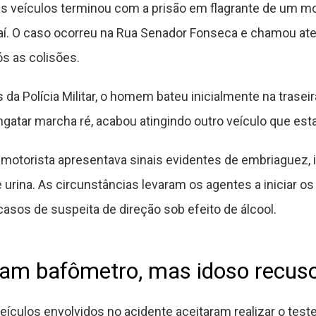
s veículos terminou com a prisão em flagrante de um mot
aí. O caso ocorreu na Rua Senador Fonseca e chamou at
s as colisões.
a Polícia Militar, o homem bateu inicialmente na trasei
ngatar marcha ré, acabou atingindo outro veículo que esta
o motorista apresentava sinais evidentes de embriaguez, i
 urina. As circunstâncias levaram os agentes a iniciar 
casos de suspeita de direção sob efeito de álcool.
eram bafômetro, mas idoso recu
ículos envolvidos no acidente aceitaram realizar o test