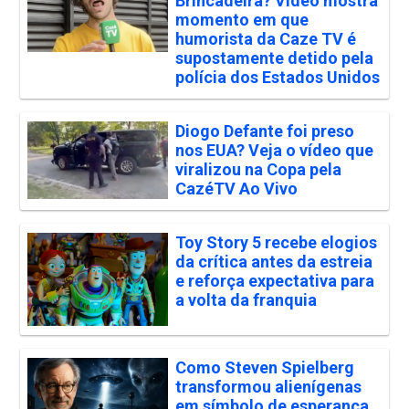
Brincadeira? Vídeo mostra
momento em que
humorista da Caze TV é
supostamente detido pela
polícia dos Estados Unidos
Diogo Defante foi preso
nos EUA? Veja o vídeo que
viralizou na Copa pela
CazéTV Ao Vivo
Toy Story 5 recebe elogios
da crítica antes da estreia
e reforça expectativa para
a volta da franquia
Como Steven Spielberg
transformou alienígenas
em símbolo de esperança