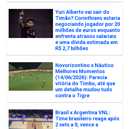
Yuri Alberto vai sair do
Timão? Corinthians estaria
negociando jogador por 20
milhões de euros enquanto
enfrenta atrasos salariais
e uma dívida estimada em
R$ 2,7 bilhões
Novorizontino x Náutico
Melhores Momentos
(14/06/2026): Parecia
vitória do Timbu, até que
um detalhe mudou tudo
contra o Tigre
Brasil x Argentina VNL:
Time brasileiro reage após
2 sets a 0, vence a