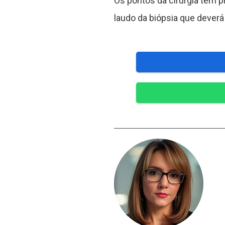
Os pontos da cirurgia têm p
laudo da biópsia que dever