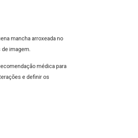
uena mancha arroxeada no
es de imagem.
 a recomendação médica para
terações e definir os