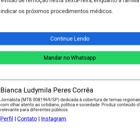
revisão de remoção nesta sexta-feira, enquanto a famíli
á indicar os próximos procedimentos médicos.
Continue Lendo
Mandar no Whatsapp
Bianca Ludymila Peres Corrêa
Jornalista (MTB 0081969/SP) dedicada à cobertura de temas regionais
com olhar atento ao cotidiano, política e sociedade. Produz conteúdo cl
relevante para diferentes públicos.
Perfil
|
Contato
|
Instagram