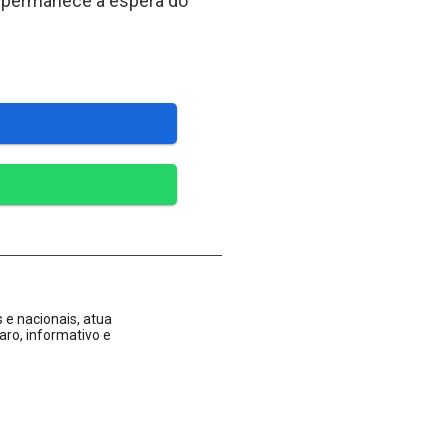
a permanece à espera do
 e nacionais, atua
aro, informativo e