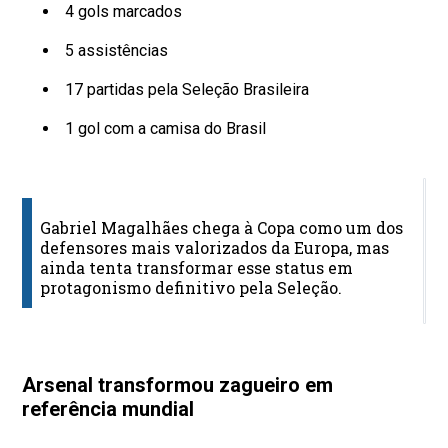
4 gols marcados
5 assistências
17 partidas pela Seleção Brasileira
1 gol com a camisa do Brasil
N
c
Gabriel Magalhães chega à Copa como um dos
defensores mais valorizados da Europa, mas
Ga
ainda tenta transformar esse status em
d
protagonismo definitivo pela Seleção.
S
M
Arsenal transformou zagueiro em
referência mundial