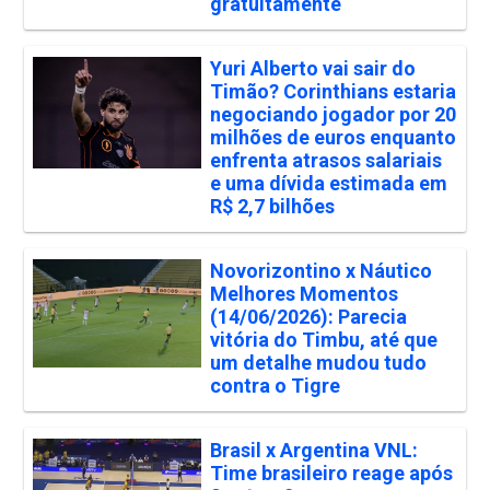
gratuitamente
Yuri Alberto vai sair do
Timão? Corinthians estaria
negociando jogador por 20
milhões de euros enquanto
enfrenta atrasos salariais
e uma dívida estimada em
R$ 2,7 bilhões
Novorizontino x Náutico
Melhores Momentos
(14/06/2026): Parecia
vitória do Timbu, até que
um detalhe mudou tudo
contra o Tigre
Brasil x Argentina VNL:
Time brasileiro reage após