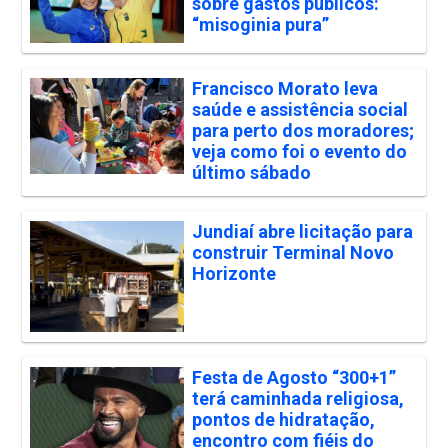
sobre gastos públicos:
“misoginia pura”
Francisco Morato leva
saúde e assistência social
para perto dos moradores;
veja como foi o evento do
último sábado
Jundiaí abre licitação para
construir Terminal Novo
Horizonte
Festa de Agosto “300+1”
terá caminhada religiosa,
pontos de hidratação,
encontro com fiéis do