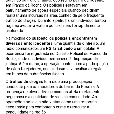
Batalhão da Polícia Militar, ocorreu no bairro da Roseira,
em Franco da Rocha. Os policiais estavam em
patrulhamento de ações especiais quando decidiram
realizar uma incursão na área, conhecida pelo frequente
tráfico de drogas. Durante a patrulha, um indivíduo tentou
fugir ao avistar a viatura policial, mas foi rapidamente
capturado.
Na mochila do suspeito, os
policiais encontraram
diversos entorpecentes
, uma quantia de
dinheiro
, um
rádio comunicador, um
RG falsificado
e um celular. A
ocorrência foi registrada no Distrito Policial de Franco da
Rocha, onde o indivíduo permanece à disposição da
justiça. Além disso, a operação contou com a participação
de cães farejadores, que ajudaram a vasculhar a região
em busca de substâncias ilícitas.
O
tráfico de drogas
tem sido uma preocupação
constante para os moradores do bairro da Roseira. A
presença de atividades criminosas afeta diretamente a
segurança e a qualidade de vida na comunidade. As
operações policiais são vistas como uma resposta
necessária para combater o crime e restaurar a
tranquilidade na região.