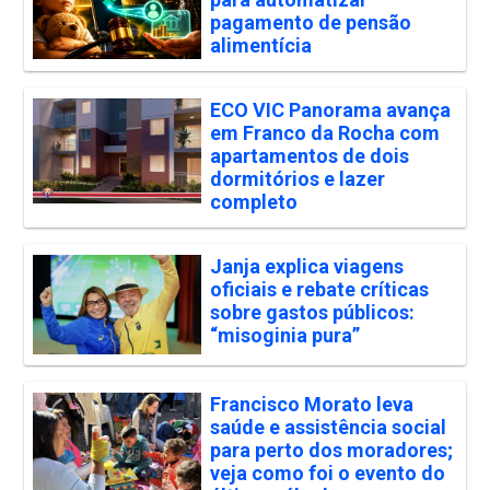
pagamento de pensão
alimentícia
ECO VIC Panorama avança
em Franco da Rocha com
apartamentos de dois
dormitórios e lazer
completo
Janja explica viagens
oficiais e rebate críticas
sobre gastos públicos:
“misoginia pura”
Francisco Morato leva
saúde e assistência social
para perto dos moradores;
veja como foi o evento do