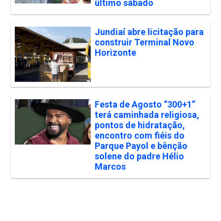
último sábado
Jundiaí abre licitação para
construir Terminal Novo
Horizonte
Festa de Agosto “300+1”
terá caminhada religiosa,
pontos de hidratação,
encontro com fiéis do
Parque Payol e bênção
solene do padre Hélio
Marcos