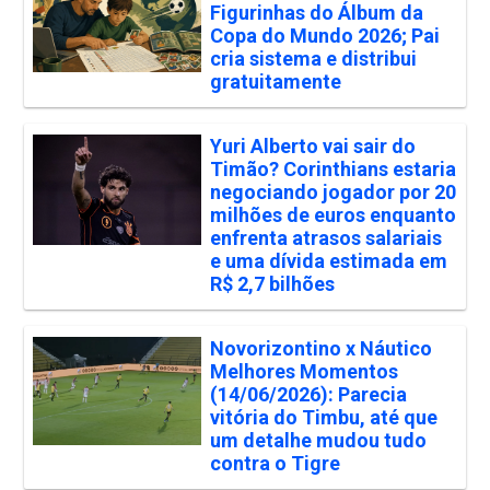
Figurinhas do Álbum da
Copa do Mundo 2026; Pai
cria sistema e distribui
gratuitamente
Yuri Alberto vai sair do
Timão? Corinthians estaria
negociando jogador por 20
milhões de euros enquanto
enfrenta atrasos salariais
e uma dívida estimada em
R$ 2,7 bilhões
Novorizontino x Náutico
Melhores Momentos
(14/06/2026): Parecia
vitória do Timbu, até que
um detalhe mudou tudo
contra o Tigre