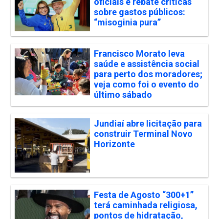
oficiais e rebate críticas
sobre gastos públicos:
“misoginia pura”
Francisco Morato leva
saúde e assistência social
para perto dos moradores;
veja como foi o evento do
último sábado
Jundiaí abre licitação para
construir Terminal Novo
Horizonte
Festa de Agosto “300+1”
terá caminhada religiosa,
pontos de hidratação,