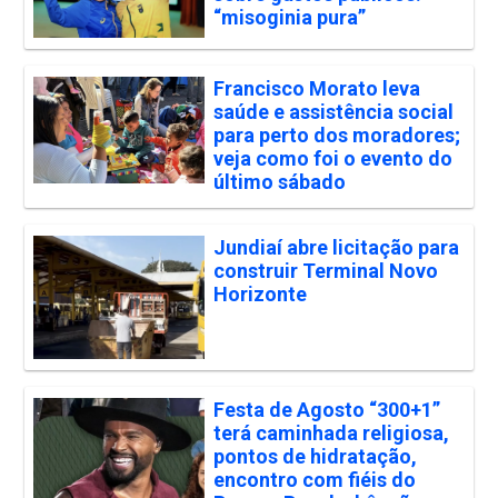
“misoginia pura”
Francisco Morato leva
saúde e assistência social
para perto dos moradores;
veja como foi o evento do
último sábado
Jundiaí abre licitação para
construir Terminal Novo
Horizonte
Festa de Agosto “300+1”
terá caminhada religiosa,
pontos de hidratação,
encontro com fiéis do