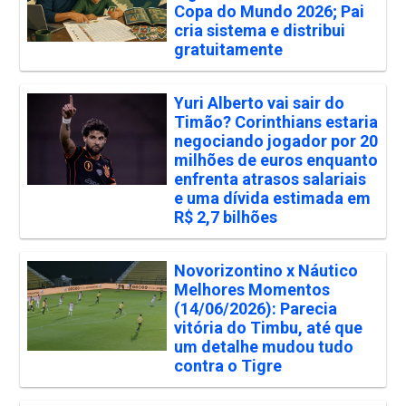
Copa do Mundo 2026; Pai
cria sistema e distribui
gratuitamente
Yuri Alberto vai sair do
Timão? Corinthians estaria
negociando jogador por 20
milhões de euros enquanto
enfrenta atrasos salariais
e uma dívida estimada em
R$ 2,7 bilhões
Novorizontino x Náutico
Melhores Momentos
(14/06/2026): Parecia
vitória do Timbu, até que
um detalhe mudou tudo
contra o Tigre