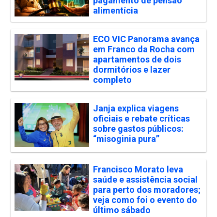
pagamento de pensão
alimentícia
ECO VIC Panorama avança
em Franco da Rocha com
apartamentos de dois
dormitórios e lazer
completo
Janja explica viagens
oficiais e rebate críticas
sobre gastos públicos:
“misoginia pura”
Francisco Morato leva
saúde e assistência social
para perto dos moradores;
veja como foi o evento do
último sábado