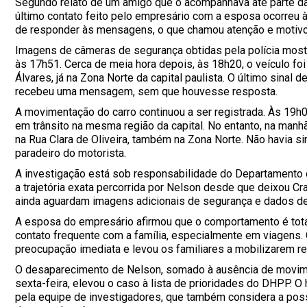
Segundo relato de um amigo que o acompanhava até parte da v
último contato feito pelo empresário com a esposa ocorreu 
de responder às mensagens, o que chamou atenção e motivou a
Imagens de câmeras de segurança obtidas pela polícia most
às 17h51. Cerca de meia hora depois, às 18h20, o veículo f
Álvares, já na Zona Norte da capital paulista. O último sinal 
recebeu uma mensagem, sem que houvesse resposta.
A movimentação do carro continuou a ser registrada. Às 19h
em trânsito na mesma região da capital. No entanto, na manh
na Rua Clara de Oliveira, também na Zona Norte. Não havia s
paradeiro do motorista.
A investigação está sob responsabilidade do Departamento 
a trajetória exata percorrida por Nelson desde que deixou C
ainda aguardam imagens adicionais de segurança e dados de 
A esposa do empresário afirmou que o comportamento é tota
contato frequente com a família, especialmente em viagens.
preocupação imediata e levou os familiares a mobilizarem re
O desaparecimento de Nelson, somado à ausência de movim
sexta-feira, elevou o caso à lista de prioridades do DHPP. O
pela equipe de investigadores, que também considera a pos