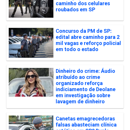
caminho dos celulares
roubados em SP
Concurso da PM de SP:
edital abre caminho para 2
mil vagas e reforço policial
em todo o estado
Dinheiro do crime: Áudio
atribuído ao crime
organizado reforça
indiciamento de Deolane
em investigação sobre
lavagem de dinheiro
Canetas emagrecedoras
falsas abasteciam clínica