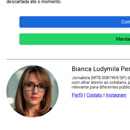
descartada até o momento.
Con
Mandar
Bianca Ludymila Pe
Jornalista (MTB 0081969/SP) de
com olhar atento ao cotidiano, 
relevante para diferentes públic
Perfil
|
Contato
|
Instagram